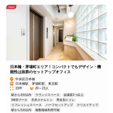
New
日本橋・茅場町エリア！コンパクトでもデザイン・機
能性は抜群のセットアップオフィス
中央区日本橋
日本橋駅、茅場町駅、東京駅
33坪
20～23人
駅から3分以内
ラウンジスペース
会議室2つ以上
WEBブース
天井スケルトン
男女別トイレ
リフレッシュスペース
ハーフセットアップ
クリエイティブ
駅から5分以内
複数路線利用可能