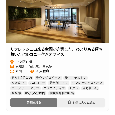
リフレッシュ出来る空間が充実した、ゆとりある落ち
着いたバルコニー付きオフィス
中央区京橋
京橋駅、宝町駅、東京駅
46坪
20人程度
駅から3分以内
ラウンジスペース
天井スケルトン
会議室1つ
バルコニー
男女別トイレ
リフレッシュスペース
ハーフセットアップ
クリエイティブ
モダン
落ち着いた
高級感
駅から5分以内
複数路線利用可能
詳細を見る