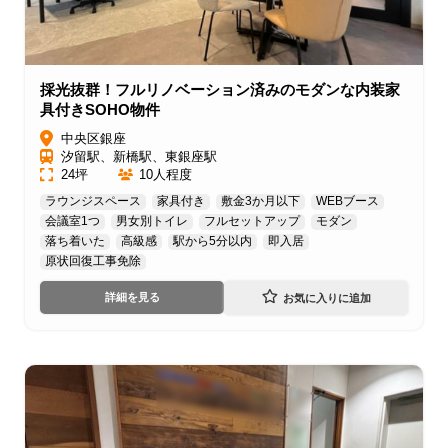
採光抜群！フルリノベーション済みのモダンな内装家
具付きSOHO物件
中央区銀座
汐留駅、新橋駅、東銀座駅
24坪
10人程度
ラウンジスペース
家具付き
敷金3か月以下
WEBブース
会議室1つ
男女別トイレ
フルセットアップ
モダン
落ち着いた
高級感
駅から5分以内
即入居
原状回復工事免除
詳細を見る