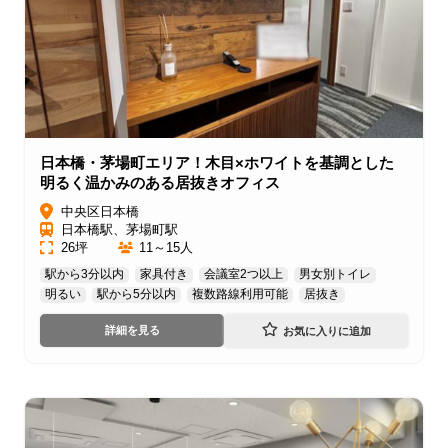
日本橋・茅場町エリア！木目×ホワイトを基調とした
明るく温かみのある居抜きオフィス
中央区日本橋
日本橋駅、茅場町駅
26坪
11～15人
駅から3分以内
家具付き
会議室2つ以上
男女別トイレ
明るい
駅から5分以内
複数路線利用可能
居抜き
詳細を見る