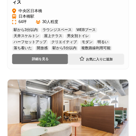
ィス
中央区日本橋
日本橋駅
64坪
30人程度
駅から3分以内
ラウンジスペース
WEBブース
天井スケルトン
屋上テラス
男女別トイレ
ハーフセットアップ
クリエイティブ
モダン
明るい
落ち着いた
開放感
駅から5分以内
複数路線利用可能
詳細を見る