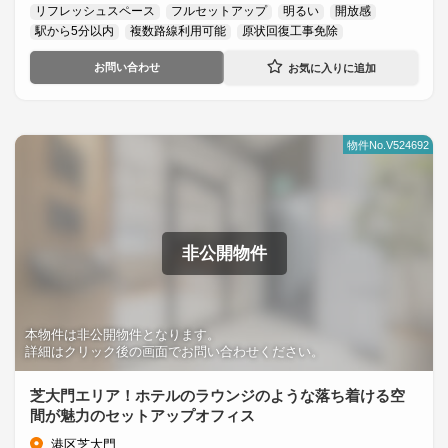
リフレッシュスペース
フルセットアップ
明るい
開放感
駅から5分以内
複数路線利用可能
原状回復工事免除
お問い合わせ
物件No.V524692
非公開物件
本物件は非公開物件となります。
詳細はクリック後の画面でお問い合わせください。
芝大門エリア！ホテルのラウンジのような落ち着ける空
間が魅力のセットアップオフィス
港区芝大門