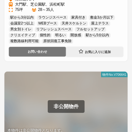
大門駅、芝公園駅、浜松町駅
75坪
28～35人
駅から3分以内
ラウンジスペース
家具付き
敷金3か月以下
会議室2つ以上
WEBブース
天井スケルトン
屋上テラス
男女別トイレ
リフレッシュスペース
フルセットアップ
クリエイティブ
個性的
明るい
開放感
駅から5分以内
複数路線利用可能
原状回復工事免除
お問い合わせ
物件No.V706641
非公開物件
本物件は非公開物件となります。