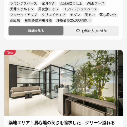
ラウンジスペース
家具付き
会議室2つ以上
WEBブース
天井スケルトン
男女別トイレ
リフレッシュスペース
フルセットアップ
クリエイティブ
モダン
明るい
落ち着いた
高級感
複数路線利用可能
坪単価＠25,000円以下
詳細を見る
New
築地エリア！居心地の良さを追求した、グリーン溢れる