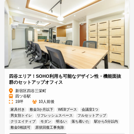
四谷エリア！SOHO利用も可能なデザイン性・機能面抜
群のセットアップオフィス
新宿区四谷三栄町
四ツ谷駅
19坪
10人前後
家具付き
敷金3か月以下
WEBブース
会議室1つ
男女別トイレ
リフレッシュスペース
フルセットアップ
クリエイティブ
モダン
明るい
落ち着いた
駅から5分以内
敷金0相談可
原状回復工事免除