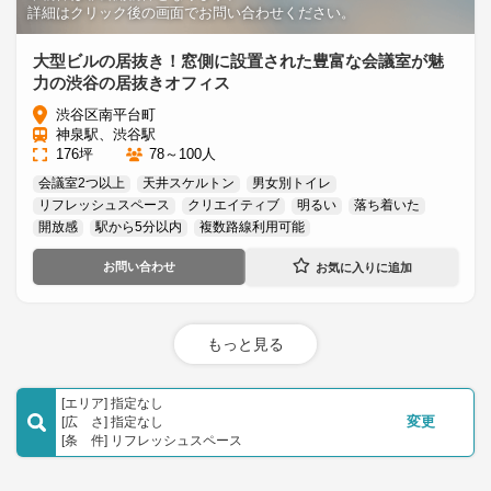
詳細はクリック後の画面でお問い合わせください。
大型ビルの居抜き！窓側に設置された豊富な会議室が魅
力の渋谷の居抜きオフィス
渋谷区南平台町
神泉駅、渋谷駅
176坪
78～100人
会議室2つ以上
天井スケルトン
男女別トイレ
リフレッシュスペース
クリエイティブ
明るい
落ち着いた
開放感
駅から5分以内
複数路線利用可能
お問い合わせ
もっと見る
[エリア] 指定なし
[広 さ] 指定なし
変更
[条 件] リフレッシュスペース