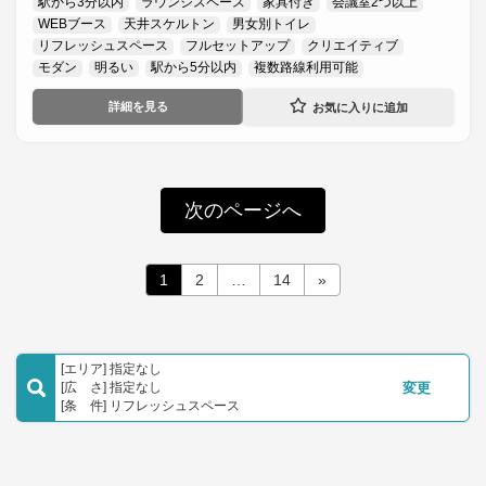
駅から3分以内
ラウンジスペース
家具付き
会議室2つ以上
WEBブース
天井スケルトン
男女別トイレ
リフレッシュスペース
フルセットアップ
クリエイティブ
モダン
明るい
駅から5分以内
複数路線利用可能
詳細を見る
次のページへ
投
固
固
固
1
2
…
14
»
定
定
定
稿
ペ
ペ
ペ
の
ー
ー
ー
ジ
ジ
ジ
ペ
[エリア] 指定なし
[広 さ] 指定なし
変更
ー
[条 件] リフレッシュスペース
ジ
送