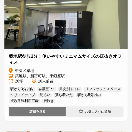
築地駅徒歩2分！使いやすいミニマムサイズの居抜きオフ
ィス
中央区築地
築地駅、新富町駅、東銀座駅
20坪
10人前後
駅から3分以内
会議室1つ
男女別トイレ
リフレッシュスペース
クリエイティブ
明るい
落ち着いた
駅から5分以内
複数路線利用可能
居抜き
詳細を見る