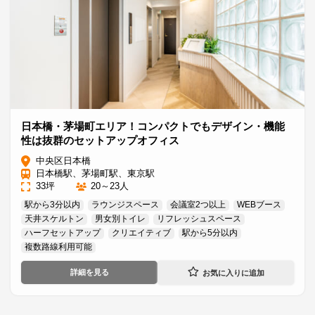
日本橋・茅場町エリア！コンパクトでもデザイン・機能
性は抜群のセットアップオフィス
中央区日本橋
日本橋駅、茅場町駅、東京駅
33坪
20～23人
駅から3分以内
ラウンジスペース
会議室2つ以上
WEBブース
天井スケルトン
男女別トイレ
リフレッシュスペース
ハーフセットアップ
クリエイティブ
駅から5分以内
複数路線利用可能
詳細を見る