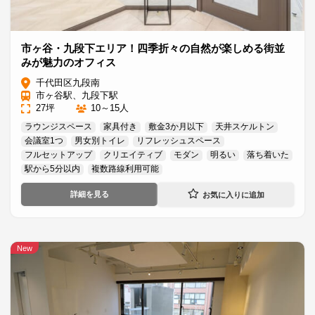
市ヶ谷・九段下エリア！四季折々の自然が楽しめる街並
みが魅力のオフィス
千代田区九段南
市ヶ谷駅、九段下駅
27坪
10～15人
ラウンジスペース
家具付き
敷金3か月以下
天井スケルトン
会議室1つ
男女別トイレ
リフレッシュスペース
フルセットアップ
クリエイティブ
モダン
明るい
落ち着いた
駅から5分以内
複数路線利用可能
詳細を見る
New