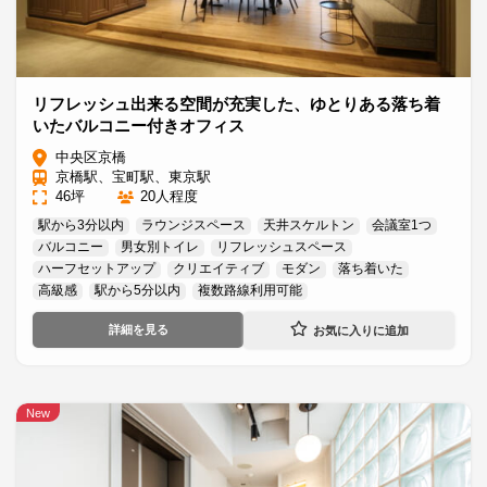
リフレッシュ出来る空間が充実した、ゆとりある落ち着
いたバルコニー付きオフィス
中央区京橋
京橋駅、宝町駅、東京駅
46坪
20人程度
駅から3分以内
ラウンジスペース
天井スケルトン
会議室1つ
バルコニー
男女別トイレ
リフレッシュスペース
ハーフセットアップ
クリエイティブ
モダン
落ち着いた
高級感
駅から5分以内
複数路線利用可能
詳細を見る
New