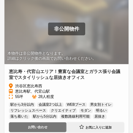
非公開物件
本物件は非公開物件となります。
詳細はクリック後の画面でお問い合わせください。
恵比寿・代官山エリア！豊富な会議室とガラス張り会議
室でスタイリッシュな居抜きオフィス
渋谷区恵比寿西
恵比寿駅、代官山駅
55坪
28人程度
駅から3分以内
会議室2つ以上
WEBブース
男女別トイレ
リフレッシュスペース
クリエイティブ
モダン
明るい
落ち着いた
駅から5分以内
複数路線利用可能
居抜き
お問い合わせ