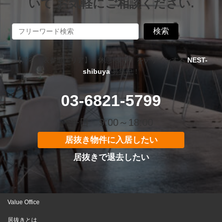
いて お気軽にご相談ください.
検索
【渋谷・表参道エリア】「休息×集中」をデザインする
NEST-
shibuya
募集中！
03-6821-5799
平日 9:00～18:00
居抜き物件に入居したい
居抜きで退去したい
Value Office
居抜きとは