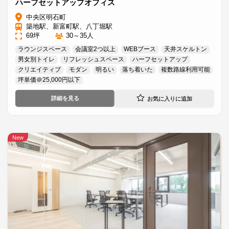
ハーフセットアップオフィス
中央区明石町
築地駅、新富町駅、八丁堀駅
69坪
30～35人
ラウンジスペース
会議室2つ以上
WEBブース
天井スケルトン
男女別トイレ
リフレッシュスペース
ハーフセットアップ
クリエイティブ
モダン
明るい
落ち着いた
複数路線利用可能
坪単価＠25,000円以下
詳細を見る
New