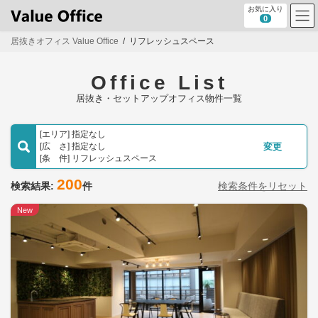
コ
ナ
お気に入り
ン
ビ
0
テ
ゲ
居抜きオフィス Value Office
リフレッシュスペース
ン
ー
ツ
シ
へ
ョ
Office List
ス
ン
キ
に
居抜き・セットアップオフィス物件一覧
ッ
移
プ
動
[エリア] 指定なし
[広 さ] 指定なし
変更
[条 件] リフレッシュスペース
200
検索結果:
件
検索条件をリセット
New