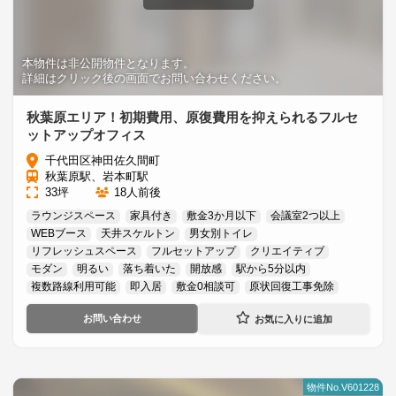
本物件は非公開物件となります。
詳細はクリック後の画面でお問い合わせください。
秋葉原エリア！初期費用、原復費用を抑えられるフルセ
ットアップオフィス
千代田区神田佐久間町
秋葉原駅、岩本町駅
33坪
18人前後
ラウンジスペース
家具付き
敷金3か月以下
会議室2つ以上
WEBブース
天井スケルトン
男女別トイレ
リフレッシュスペース
フルセットアップ
クリエイティブ
モダン
明るい
落ち着いた
開放感
駅から5分以内
複数路線利用可能
即入居
敷金0相談可
原状回復工事免除
お問い合わせ
物件No.V601228