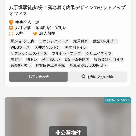
八丁堀駅徒歩2分！落ち着く内装デザインのセットアップ
オフィス
中央区八丁堀
八丁堀駅、茅場町駅、宝町駅
30坪
14人前後
駅から3分以内
ラウンジスペース
家具付き
敷金3か月以下
WEBブース
天井スケルトン
男女別トイレ
リフレッシュスペース
フルセットアップ
クリエイティブ
モダン
明るい
落ち着いた
駅から5分以内
複数路線利用可能
敷金0相談可
原状回復工事免除
坪単価＠25,000円以下
お問い合わせ
物件No.V558682
非公開物件