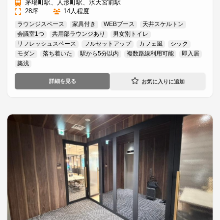
茅場町駅、人形町駅、水天宮前駅
28坪
14人程度
ラウンジスペース
家具付き
WEBブース
天井スケルトン
会議室1つ
共用部ラウンジあり
男女別トイレ
リフレッシュスペース
フルセットアップ
カフェ風
シック
モダン
落ち着いた
駅から5分以内
複数路線利用可能
即入居
築浅
詳細を見る