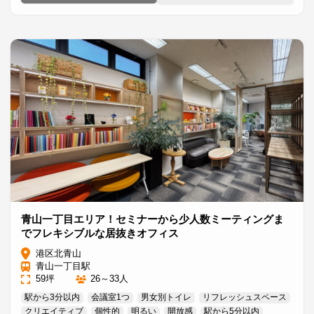
青山一丁目エリア！セミナーから少人数ミーティングま
でフレキシブルな居抜きオフィス
港区北青山
青山一丁目駅
59坪
26～33人
駅から3分以内
会議室1つ
男女別トイレ
リフレッシュスペース
クリエイティブ
個性的
明るい
開放感
駅から5分以内