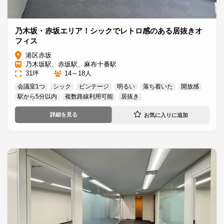
乃木坂・赤坂エリア！シックでレトロ感のある居抜きオ
フィス
港区赤坂
乃木坂駅、赤坂駅、麻布十番駅
31坪
14～18人
会議室1つ
シック
ビンテージ
明るい
落ち着いた
開放感
駅から5分以内
複数路線利用可能
居抜き
詳細を見る