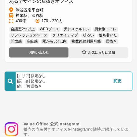
あるデザインの居抜きオフィス
渋谷区南平台町
神泉駅、渋谷駅
400坪
170～220人
会議室2つ以上
WEBブース
天井スケルトン
男女別トイレ
リフレッシュスペース
クリエイティブ
明るい
落ち着いた
開放感
高級感
駅から5分以内
複数路線利用可能
居抜き
お問い合わせ
[エリア] 指定なし
[広 さ] 指定なし
変更
[条 件] 居抜き
Value Office 公式Instagram
都内の内装付きオフィスをInstagramで随時ご紹介していま
す。