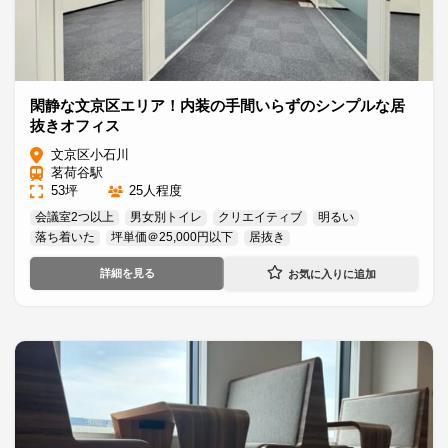
閑静な文京区エリア！内装の手間いらずのシンプルな居
抜きオフィス
文京区小石川
茗荷谷駅
53坪
25人程度
会議室2つ以上
男女別トイレ
クリエイティブ
明るい
落ち着いた
坪単価＠25,000円以下
居抜き
詳細を見る