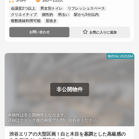
378坪
165～215人
会議室2つ以上
男女別トイレ
リフレッシュスペース
クリエイティブ
個性的
明るい
駅から5分以内
複数路線利用可能
居抜き
お問い合わせ
物件No.V525364
非公開物件
本物件は非公開物件となります。
詳細はクリック後の画面でお問い合わせください。
渋谷エリアの大型区画！白と木目を基調とした高級感の