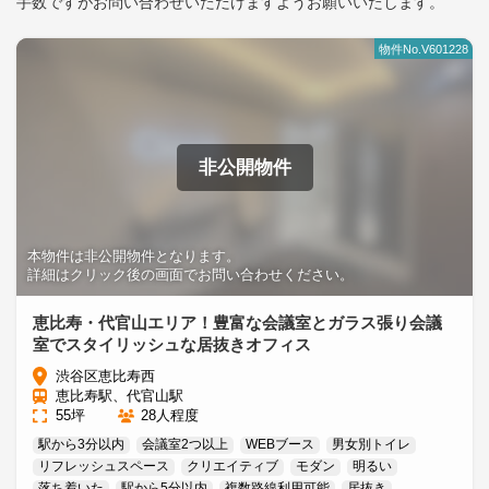
手数ですがお問い合わせいただけますようお願いいたします。
物件No.V601228
非公開物件
本物件は非公開物件となります。
詳細はクリック後の画面でお問い合わせください。
恵比寿・代官山エリア！豊富な会議室とガラス張り会議
室でスタイリッシュな居抜きオフィス
渋谷区恵比寿西
恵比寿駅、代官山駅
55坪
28人程度
駅から3分以内
会議室2つ以上
WEBブース
男女別トイレ
リフレッシュスペース
クリエイティブ
モダン
明るい
落ち着いた
駅から5分以内
複数路線利用可能
居抜き