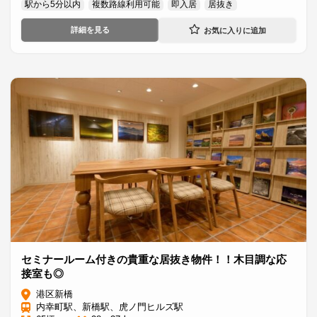
駅から5分以内
複数路線利用可能
即入居
居抜き
詳細を見る
セミナールーム付きの貴重な居抜き物件！！木目調な応
接室も◎
港区新橋
内幸町駅、新橋駅、虎ノ門ヒルズ駅