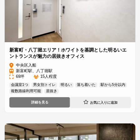
新富町・八丁堀エリア！ホワイトを基調とした明るいエ
ントランスが魅力の居抜きオフィス
中央区入船
新富町駅、八丁堀駅
69坪
15人程度
会議室1つ
男女別トイレ
明るい
落ち着いた
駅から5分以内
複数路線利用可能
居抜き
詳細を見る