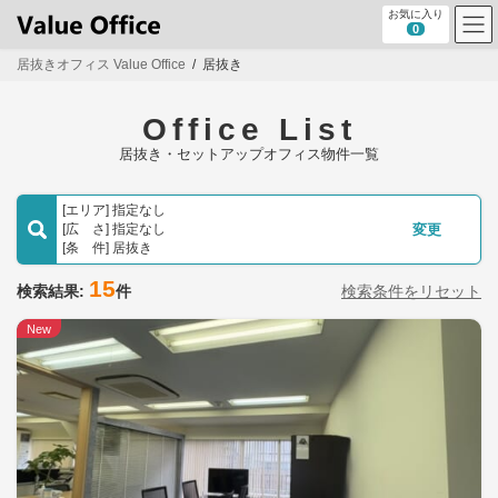
コ
ナ
お気に入り
ン
ビ
0
テ
ゲ
居抜きオフィス Value Office
居抜き
ン
ー
ツ
シ
へ
ョ
Office List
ス
ン
キ
に
居抜き・セットアップオフィス物件一覧
ッ
移
プ
動
[エリア] 指定なし
[広 さ] 指定なし
変更
[条 件] 居抜き
15
検索結果:
件
検索条件をリセット
New