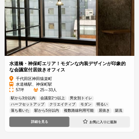
水道橋・神保町エリア！モダンな内装デザインが印象的
な会議室付居抜きオフィス
千代田区神田猿楽町
水道橋駅、神保町駅
57坪
25～33人
駅から3分以内
会議室2つ以上
男女別トイレ
ハーフセットアップ
クリエイティブ
モダン
明るい
落ち着いた
駅から5分以内
複数路線利用可能
居抜き
築浅
詳細を見る