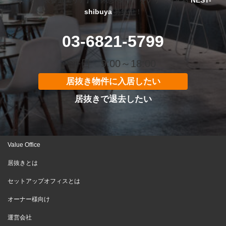
【渋谷・表参道エリア】「休息×集中」をデザインする
NEST-
shibuya
募集中！
03-6821-5799
平日 9:00～18:00
居抜き物件に入居したい
居抜きで退去したい
Value Office
居抜きとは
セットアップオフィスとは
オーナー様向け
運営会社