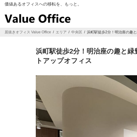
コ
ナ
価値あるオフィスへの移転を、もっと。
ン
ビ
テ
ゲ
ン
ー
ツ
シ
居抜きオフィス Value Office
エリア
中央区
浜町駅徒歩2分！明治座の趣
へ
ョ
ス
ン
キ
に
浜町駅徒歩2分！明治座の趣と
ッ
移
トアップオフィス
プ
動