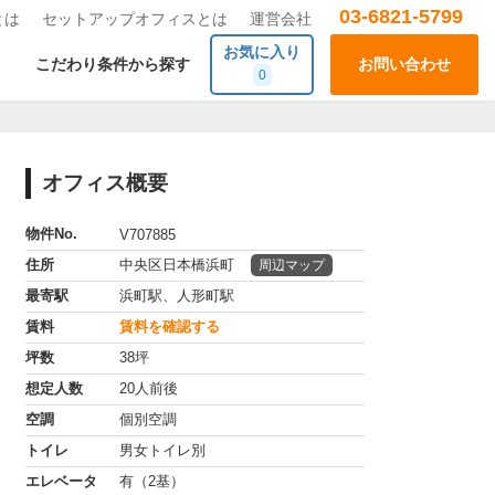
03-6821-5799
とは
セットアップオフィスとは
運営会社
お気に入り
こだわり条件から探す
お問い合わせ
0
オフィス概要
物件No.
V707885
住所
中央区日本橋浜町
周辺マップ
最寄駅
浜町駅、人形町駅
賃料
賃料を確認する
坪数
38坪
想定人数
20人前後
空調
個別空調
トイレ
男女トイレ別
エレベータ
有（2基）