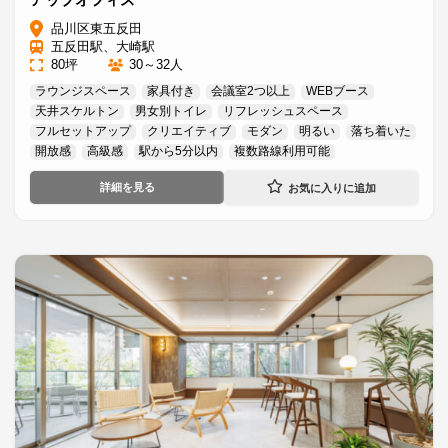
アップオフィス
品川区東五反田
五反田駅、大崎駅
80坪
30～32人
ラウンジスペース
家具付き
会議室2つ以上
WEBブース
天井スケルトン
男女別トイレ
リフレッシュスペース
フルセットアップ
クリエイティブ
モダン
明るい
落ち着いた
開放感
高級感
駅から5分以内
複数路線利用可能
詳細を見る