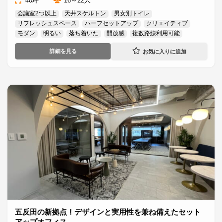
40坪
16～22人
会議室2つ以上
天井スケルトン
男女別トイレ
リフレッシュスペース
ハーフセットアップ
クリエイティブ
モダン
明るい
落ち着いた
開放感
複数路線利用可能
詳細を見る
五反田の新拠点！デザインと実用性を兼ね備えたセット