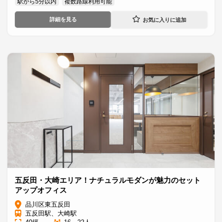
駅から5分以内
複数路線利用可能
詳細を見る
五反田・大崎エリア！ナチュラルモダンが魅力のセット
アップオフィス
品川区東五反田
五反田駅、大崎駅