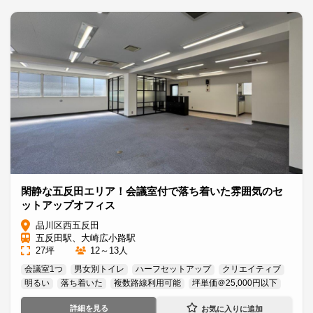
閑静な五反田エリア！会議室付で落ち着いた雰囲気のセ
ットアップオフィス
品川区西五反田
五反田駅、大崎広小路駅
27坪
12～13人
会議室1つ
男女別トイレ
ハーフセットアップ
クリエイティブ
明るい
落ち着いた
複数路線利用可能
坪単価＠25,000円以下
詳細を見る