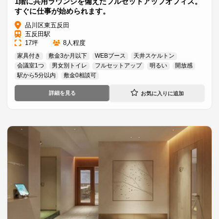
1階に共用ラウンジを備えたフルセットアップオフィス。
すぐに仕事が始められます。
品川区東五反田
五反田駅
17坪
8人程度
家具付き
敷金3か月以下
WEBブース
天井スケルトン
会議室1つ
男女別トイレ
フルセットアップ
明るい
開放感
駅から5分以内
敷金0相談可
詳細を見る