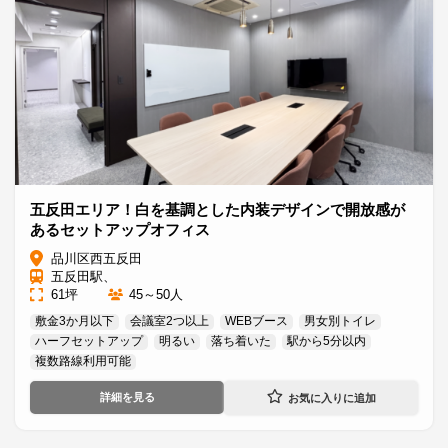
五反田エリア！白を基調とした内装デザインで開放感が
あるセットアップオフィス
品川区西五反田
五反田駅、
61坪
45～50人
敷金3か月以下
会議室2つ以上
WEBブース
男女別トイレ
ハーフセットアップ
明るい
落ち着いた
駅から5分以内
複数路線利用可能
詳細を見る