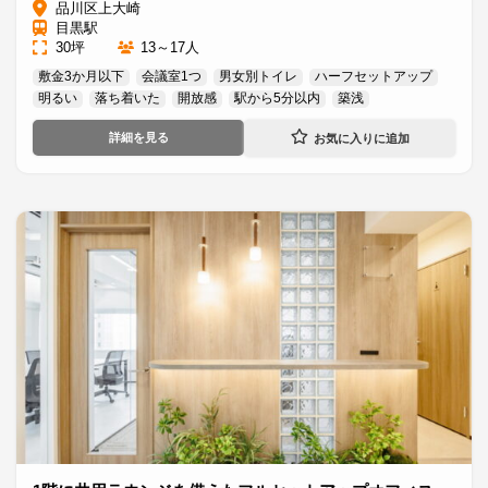
品川区上大崎
目黒駅
30坪
13～17人
敷金3か月以下
会議室1つ
男女別トイレ
ハーフセットアップ
明るい
落ち着いた
開放感
駅から5分以内
築浅
詳細を見る