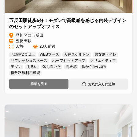
五反田駅徒歩5分！モダンで高級感を感じる内装デザイン
のセットアップオフィス
品川区西五反田
五反田駅
37坪
20人前後
会議室2つ以上
WEBブース
天井スケルトン
男女別トイレ
リフレッシュスペース
ハーフセットアップ
クリエイティブ
モダン
明るい
落ち着いた
高級感
駅から5分以内
複数路線利用可能
詳細を見る