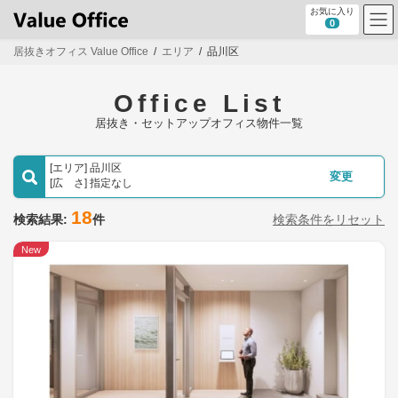
コ
ナ
お気に入り
ン
ビ
0
テ
ゲ
居抜きオフィス Value Office
エリア
品川区
ン
ー
ツ
シ
へ
ョ
Office List
ス
ン
キ
に
居抜き・セットアップオフィス物件一覧
ッ
移
プ
動
[エリア] 品川区
変更
[広 さ] 指定なし
18
検索結果:
件
検索条件をリセット
New