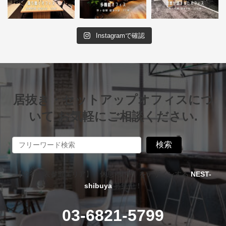
Instagramで確認
居抜き・セットアップオフィスにつ
いて お気軽にご相談ください.
検索
【渋谷・表参道エリア】「休息×集中」をデザインする
NEST-
shibuya
募集中！
03-6821-5799