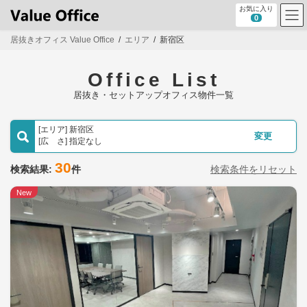
コ
ナ
お気に入り
ン
ビ
0
テ
ゲ
居抜きオフィス Value Office
エリア
新宿区
ン
ー
ツ
シ
へ
ョ
Office List
ス
ン
キ
に
居抜き・セットアップオフィス物件一覧
ッ
移
プ
動
[エリア] 新宿区
変更
[広 さ] 指定なし
30
検索結果:
件
検索条件をリセット
New