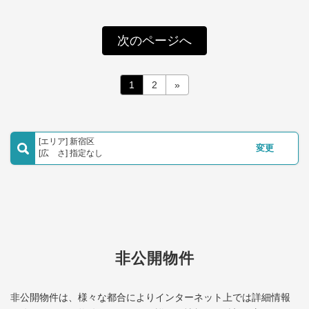
次のページへ
投
固
固
1
2
»
定
定
稿
ペ
ペ
の
ー
ー
ジ
ジ
ペ
[エリア] 新宿区
変更
[広 さ] 指定なし
ー
ジ
送
り
非公開物件
非公開物件は、様々な都合によりインターネット上では詳細情報