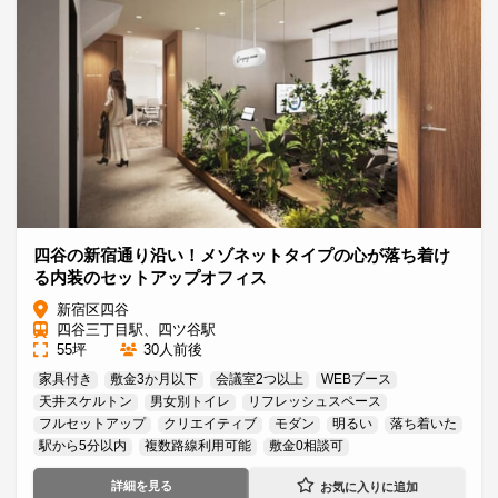
四谷の新宿通り沿い！メゾネットタイプの心が落ち着け
る内装のセットアップオフィス
新宿区四谷
四谷三丁目駅、四ツ谷駅
55坪
30人前後
家具付き
敷金3か月以下
会議室2つ以上
WEBブース
天井スケルトン
男女別トイレ
リフレッシュスペース
フルセットアップ
クリエイティブ
モダン
明るい
落ち着いた
駅から5分以内
複数路線利用可能
敷金0相談可
詳細を見る