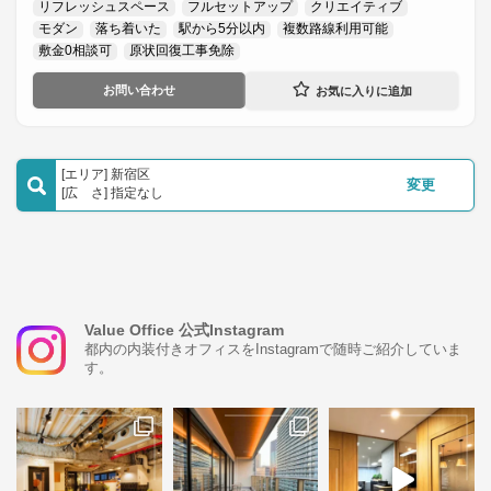
リフレッシュスペース
フルセットアップ
クリエイティブ
モダン
落ち着いた
駅から5分以内
複数路線利用可能
敷金0相談可
原状回復工事免除
お問い合わせ
[エリア] 新宿区
変更
[広 さ] 指定なし
Value Office 公式Instagram
都内の内装付きオフィスをInstagramで随時ご紹介していま
す。