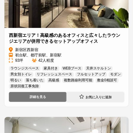
西新宿エリア！高級感のあるオフィスと広々したラウン
ジエリアが併用できるセットアップオフィス
新宿区西新宿
初台駅、都庁前駅、新宿駅
93坪
42人程度
ラウンジスペース
家具付き
WEBブース
天井スケルトン
男女別トイレ
リフレッシュスペース
フルセットアップ
モダン
明るい
落ち着いた
高級感
複数路線利用可能
敷金0相談可
原状回復工事免除
詳細を見る