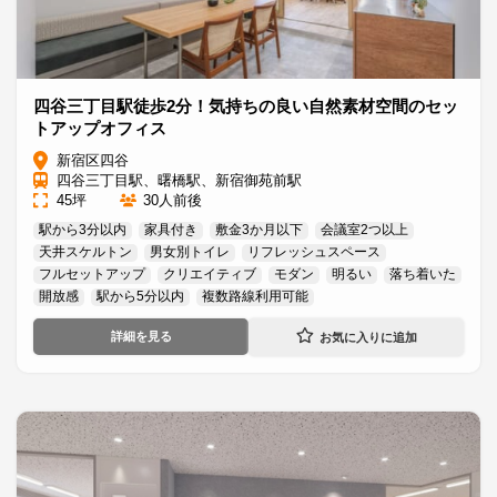
四谷三丁目駅徒歩2分！気持ちの良い自然素材空間のセッ
トアップオフィス
新宿区四谷
四谷三丁目駅、曙橋駅、新宿御苑前駅
45坪
30人前後
駅から3分以内
家具付き
敷金3か月以下
会議室2つ以上
天井スケルトン
男女別トイレ
リフレッシュスペース
フルセットアップ
クリエイティブ
モダン
明るい
落ち着いた
開放感
駅から5分以内
複数路線利用可能
詳細を見る