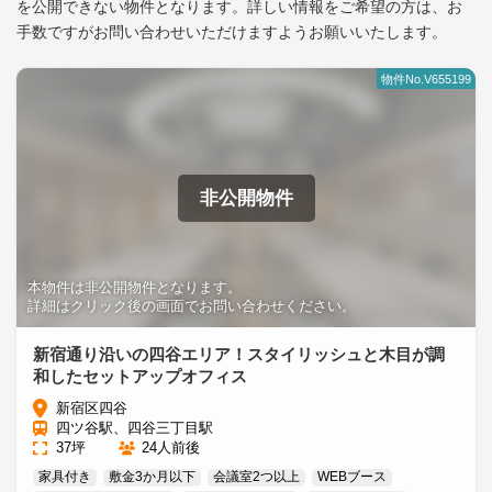
を公開できない物件となります。
詳しい情報をご希望の方は、お
手数ですがお問い合わせいただけますようお願いいたします。
物件No.V655199
非公開物件
本物件は非公開物件となります。
詳細はクリック後の画面でお問い合わせください。
新宿通り沿いの四谷エリア！スタイリッシュと木目が調
和したセットアップオフィス
新宿区四谷
四ツ谷駅、四谷三丁目駅
37坪
24人前後
家具付き
敷金3か月以下
会議室2つ以上
WEBブース