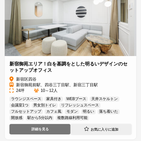
新宿御苑エリア！白を基調をとした明るいデザインのセ
ットアップオフィス
新宿区四谷
新宿御苑前駅、四谷三丁目駅、新宿三丁目駅
24坪
10～12人
ラウンジスペース
家具付き
WEBブース
天井スケルトン
会議室1つ
男女別トイレ
リフレッシュスペース
フルセットアップ
カフェ風
モダン
明るい
落ち着いた
開放感
駅から5分以内
複数路線利用可能
詳細を見る