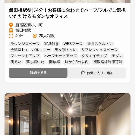
飯田橋駅徒歩4分！お客様に合わせてハーフ/フルでご選択
いただけるモダンなオフィス
新宿区新小川町
飯田橋駅
40坪
20人程度
ラウンジスペース
家具付き
WEBブース
天井スケルトン
会議室1つ
バルコニー
男女別トイレ
リフレッシュスペース
フルセットアップ
ハーフセットアップ
クリエイティブ
モダン
明るい
落ち着いた
開放感
駅から5分以内
複数路線利用可能
詳細を見る