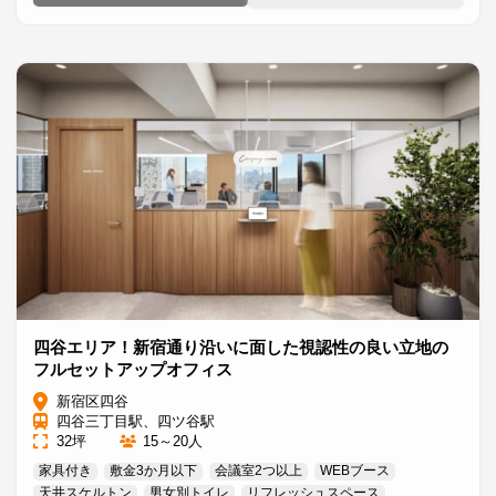
四谷エリア！新宿通り沿いに面した視認性の良い立地の
フルセットアップオフィス
新宿区四谷
四谷三丁目駅、四ツ谷駅
32坪
15～20人
家具付き
敷金3か月以下
会議室2つ以上
WEBブース
天井スケルトン
男女別トイレ
リフレッシュスペース