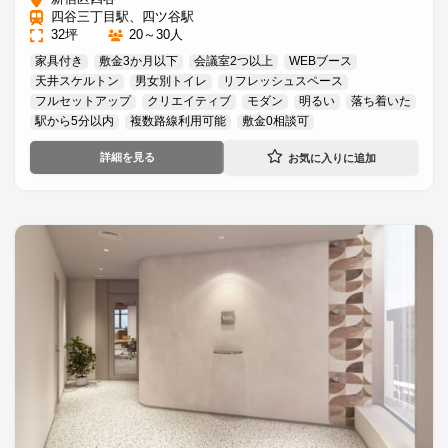
四谷三丁目駅、四ツ谷駅
32坪
20～30人
家具付き
敷金3か月以下
会議室2つ以上
WEBブース
天井スケルトン
男女別トイレ
リフレッシュスペース
フルセットアップ
クリエイティブ
モダン
明るい
落ち着いた
駅から5分以内
複数路線利用可能
敷金0相談可
詳細を見る