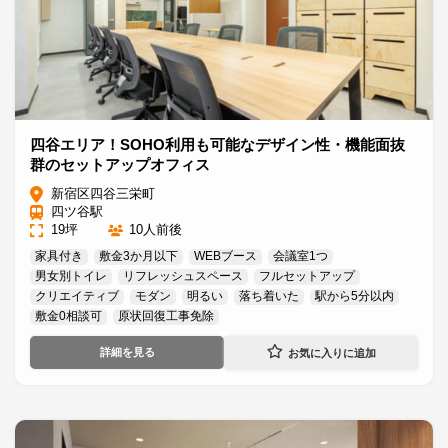
四谷エリア！SOHO利用も可能なデザイン性・機能面抜
群のセットアップオフィス
新宿区四谷三栄町
四ツ谷駅
19坪
10人前後
家具付き
敷金3か月以下
WEBブース
会議室1つ
男女別トイレ
リフレッシュスペース
フルセットアップ
クリエイティブ
モダン
明るい
落ち着いた
駅から5分以内
敷金0相談可
原状回復工事免除
詳細を見る