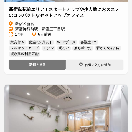
新宿御苑前エリア！スタートアップや少人数におススメ
のコンパクトなセットアップオフィス
新宿区新宿
新宿御苑前駅、新宿三丁目駅
17坪
6人前後
家具付き
敷金3か月以下
WEBブース
会議室1つ
フルセットアップ
モダン
明るい
落ち着いた
駅から5分以内
複数路線利用可能
詳細を見る