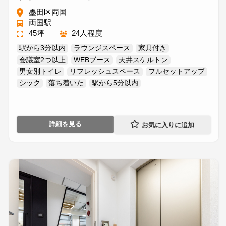
墨田区両国
両国駅
45坪
24人程度
駅から3分以内
ラウンジスペース
家具付き
会議室2つ以上
WEBブース
天井スケルトン
男女別トイレ
リフレッシュスペース
フルセットアップ
シック
落ち着いた
駅から5分以内
詳細を見る