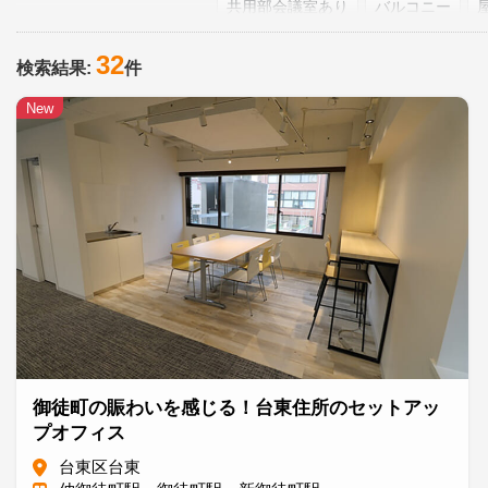
共用部会議室あり
バルコニー
シック
ビンテージ
モダン
32
検索結果:
件
原状回復工事免除
坪単価＠25,00
New
御徒町の賑わいを感じる！台東住所のセットアッ
プオフィス
台東区台東