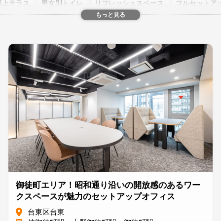
屋上テラス
男女別トイレ
リフレッシュスペース
フルセットア
もっと見る
個性的
明るい
落ち着いた
開放感
高級感
駅から5分以内
0円以下
居抜き
築浅
御徒町エリア！昭和通り沿いの開放感のあるワー
クスペースが魅力のセットアップオフィス
台東区台東