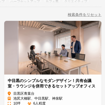
ップ
ハーフセットアップ
カフェ風
クリエイティブ
複数路線利用可能
即入居
敷金0相談可
検索条件をリセット
中目黒のシンプルなモダンデザイン！共有会議
室・ラウンジを併用できるセットアップオフィス
目黒区青葉台
池尻大橋駅、中目黒駅、神泉駅
10坪
6人程度