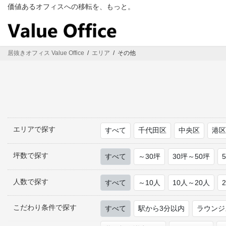
コ
ナ
価値あるオフィスへの移転を、もっと。
ン
ビ
テ
ゲ
ン
ー
ツ
シ
居抜きオフィス Value Office
エリア
その他
へ
ョ
ス
ン
キ
に
ッ
移
プ
動
エリアで探す
すべて
千代田区
中央区
港
坪数で探す
すべて
～30坪
30坪～50坪
人数で探す
すべて
～10人
10人～20人
こだわり条件で探す
すべて
駅から3分以内
ラウンジ