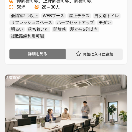
仲御徒町駅、上野御徒町駅、御徒町駅
56坪
28～30人
会議室2つ以上
WEBブース
屋上テラス
男女別トイレ
リフレッシュスペース
ハーフセットアップ
モダン
明るい
落ち着いた
開放感
駅から5分以内
複数路線利用可能
詳細を見る