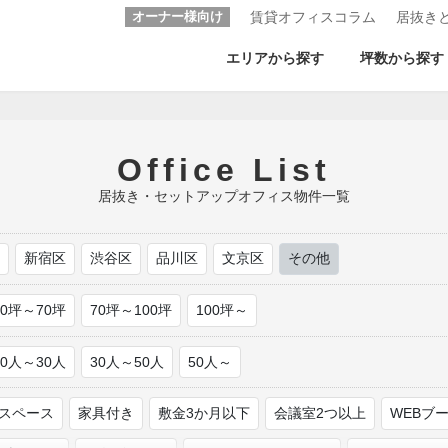
オーナー様向け
賃貸オフィスコラム
居抜き
エリアから探す
坪数から探す
Office List
居抜き・セットアップオフィス物件一覧
区
新宿区
渋谷区
品川区
文京区
その他
50坪～70坪
70坪～100坪
100坪～
20人～30人
30人～50人
50人～
スペース
家具付き
敷金3か月以下
会議室2つ以上
WEBブ