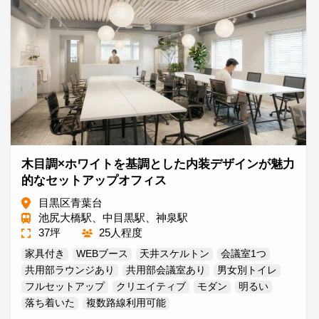
木目調×ホワイトを基調とした内装デザインが魅力
的なセットアップオフィス
目黒区青葉台
池尻大橋駅、中目黒駅、神泉駅
37坪
25人程度
家具付き
WEBブース
天井スケルトン
会議室1つ
共用部ラウンジあり
共用部会議室あり
男女別トイレ
フルセットアップ
クリエイティブ
モダン
明るい
落ち着いた
複数路線利用可能