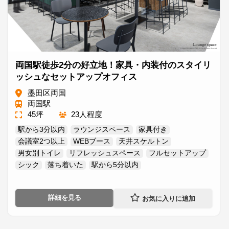
両国駅徒歩2分の好立地！家具・内装付のスタイリ
ッシュなセットアップオフィス
墨田区両国
両国駅
45坪
23人程度
駅から3分以内
ラウンジスペース
家具付き
会議室2つ以上
WEBブース
天井スケルトン
男女別トイレ
リフレッシュスペース
フルセットアップ
シック
落ち着いた
駅から5分以内
詳細を見る