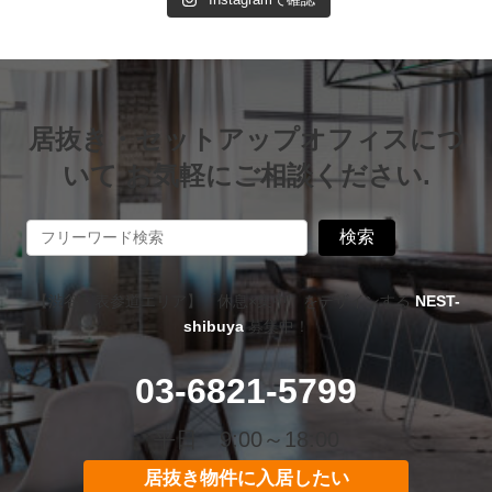
居抜き・セットアップオフィスにつ
いて お気軽にご相談ください.
検索
【渋谷・表参道エリア】「休息×集中」をデザインする
NEST-
shibuya
募集中！
03-6821-5799
平日 9:00～18:00
居抜き物件に入居したい