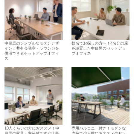
中目黒のシンプルなモダンデザ
数名でお探しの方へ！4名分の席
イン！共有会議室・ラウンジを
を設置した中目黒のセットアッ
併用できるセットアップオフィ
プオフィス
ス
10人くらいの方におススメ！中
専用バルコニー付き！モダンな
目黒の家具・内装付ですぐ仕事
内装で少人数におススメのセッ