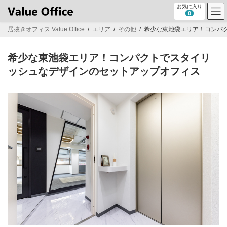
コ
ナ
お気に入り
ン
ビ
0
テ
ゲ
居抜きオフィス Value Office
エリア
その他
希少な東池袋エリア！コンパ
ン
ー
ツ
シ
へ
ョ
希少な東池袋エリア！コンパクトでスタイリ
ス
ン
キ
に
ッシュなデザインのセットアップオフィス
ッ
移
プ
動