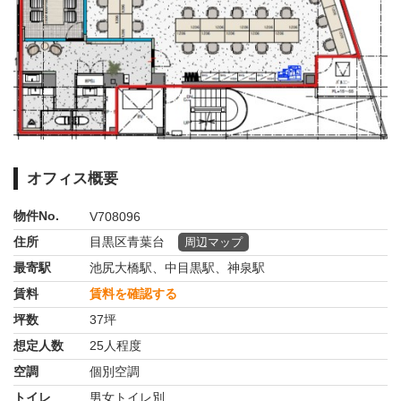
オフィス概要
物件No.
V708096
住所
目黒区青葉台
周辺マップ
最寄駅
池尻大橋駅、中目黒駅、神泉駅
賃料
賃料を確認する
坪数
37坪
想定人数
25人程度
空調
個別空調
トイレ
男女トイレ別