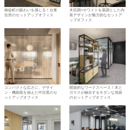
御徒町の賑わいを感じる！台東
木目調×ホワイトを基調とした内
住所のセットアップオフィス
装デザインが魅力的なセットア
ップオフィス
コンパクトな広さに、デザイ
開放的なワークスペース！木と
ン・機能面を揃えた中目黒のセ
ガラスが融合するモダンな池袋
ットアップオフィス
のセットアップオフィス