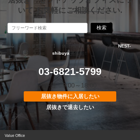
いて お気軽にご相談ください.
検索
【渋谷・表参道エリア】「休息×集中」をデザインする
NEST-
shibuya
募集中！
03-6821-5799
平日 9:00～18:00
居抜き物件に入居したい
居抜きで退去したい
Value Office