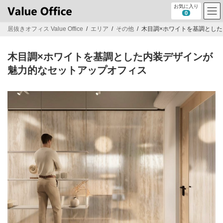
コ
ナ
お気に入り
ン
ビ
0
テ
ゲ
居抜きオフィス Value Office
エリア
その他
木目調×ホワイトを基調とし
ン
ー
ツ
シ
へ
ョ
木目調×ホワイトを基調とした内装デザインが
ス
ン
キ
に
魅力的なセットアップオフィス
ッ
移
プ
動