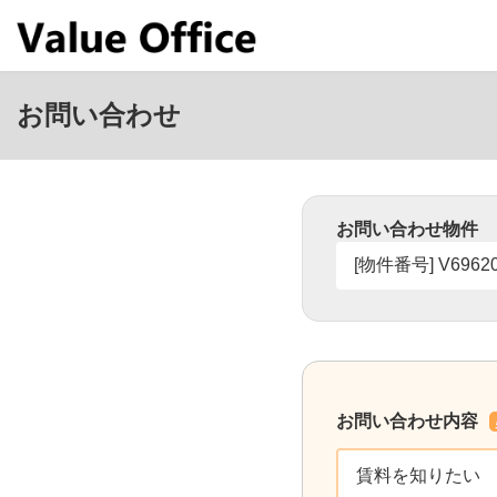
コ
ナ
ン
ビ
テ
ゲ
ン
ー
ツ
シ
お問い合わせ
へ
ョ
ス
ン
キ
に
ッ
移
プ
動
お問い合わせ物件
お問い合わせ内容