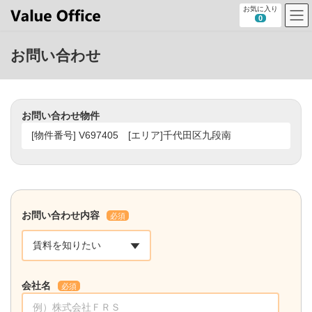
コ
ナ
お気に入り
ン
ビ
0
テ
ゲ
ン
ー
お問い合わせ
ツ
シ
へ
ョ
ス
ン
キ
に
ッ
移
お問い合わせ物件
プ
動
お問い合わせ内容
必須
会社名
必須