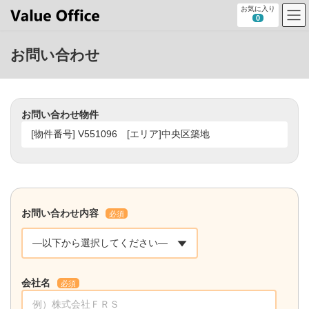
コ
ナ
お気に入り
ン
ビ
0
テ
ゲ
ン
ー
お問い合わせ
ツ
シ
へ
ョ
ス
ン
キ
に
ッ
移
お問い合わせ物件
プ
動
お問い合わせ内容
必須
会社名
必須