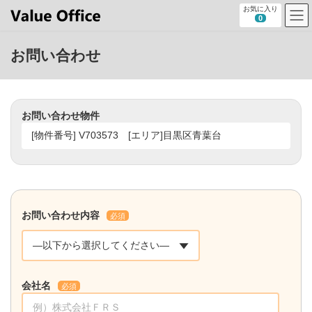
コ
ナ
お気に入り
ン
ビ
0
テ
ゲ
ン
ー
お問い合わせ
ツ
シ
へ
ョ
ス
ン
キ
に
ッ
移
お問い合わせ物件
プ
動
お問い合わせ内容
必須
会社名
必須