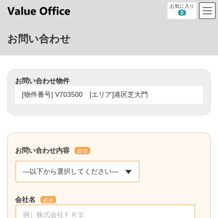
コ
ナ
お気に入り
ン
ビ
0
テ
ゲ
ン
ー
お問い合わせ
ツ
シ
へ
ョ
ス
ン
キ
に
ッ
移
お問い合わせ物件
プ
動
お問い合わせ内容
必須
会社名
必須