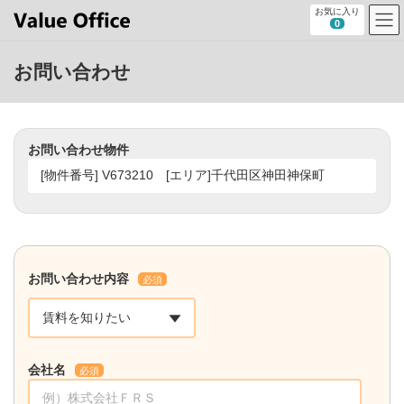
コ
ナ
お気に入り
ン
ビ
0
テ
ゲ
ン
ー
お問い合わせ
ツ
シ
へ
ョ
ス
ン
キ
に
ッ
移
お問い合わせ物件
プ
動
お問い合わせ内容
必須
会社名
必須