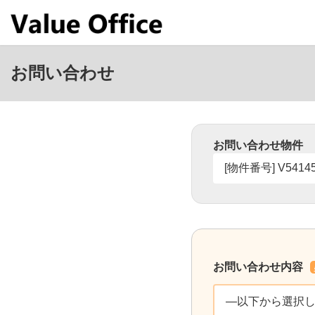
コ
ナ
ン
ビ
テ
ゲ
ン
ー
ツ
シ
お問い合わせ
へ
ョ
ス
ン
キ
に
ッ
移
プ
動
お問い合わせ物件
お問い合わせ内容