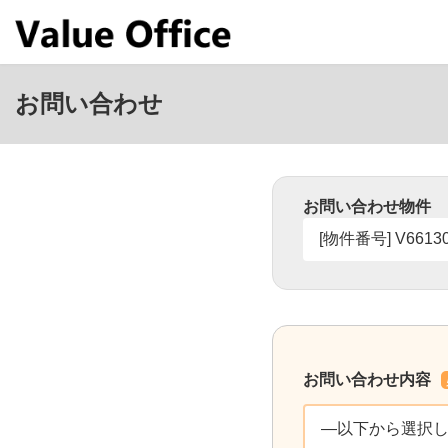
コ
ナ
ン
ビ
テ
ゲ
ン
ー
ツ
シ
お問い合わせ
へ
ョ
ス
ン
キ
に
ッ
移
プ
動
お問い合わせ物件
お問い合わせ内容