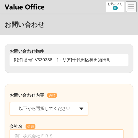
コ
ナ
お気に入り
ン
ビ
0
テ
ゲ
ン
ー
お問い合わせ
ツ
シ
へ
ョ
ス
ン
キ
に
ッ
移
お問い合わせ物件
プ
動
お問い合わせ内容
必須
会社名
必須