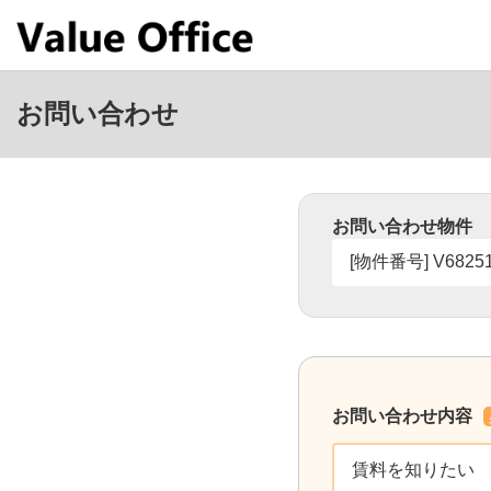
コ
ナ
ン
ビ
テ
ゲ
ン
ー
ツ
シ
お問い合わせ
へ
ョ
ス
ン
キ
に
ッ
移
プ
動
お問い合わせ物件
お問い合わせ内容