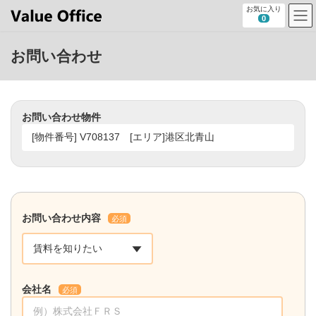
コ
ナ
お気に入り
ン
ビ
0
テ
ゲ
ン
ー
お問い合わせ
ツ
シ
へ
ョ
ス
ン
キ
に
ッ
移
お問い合わせ物件
プ
動
お問い合わせ内容
必須
会社名
必須