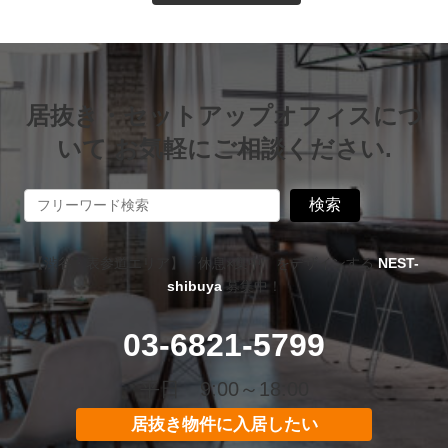
居抜き・セットアップオフィスにつ
いて お気軽にご相談ください.
検索
【渋谷・表参道エリア】「休息×集中」をデザインする
NEST-
shibuya
募集中！
03-6821-5799
平日 9:00～18:00
居抜き物件に入居したい