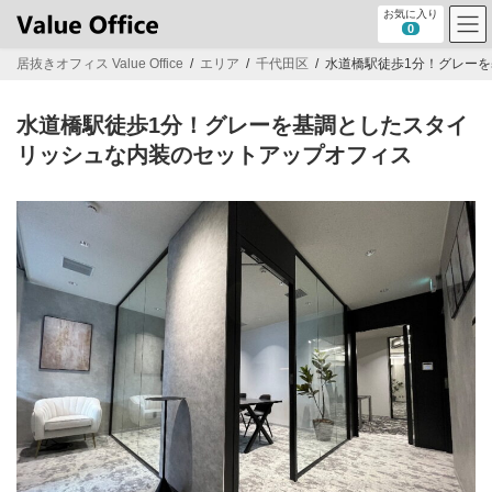
コ
ナ
お気に入り
ン
ビ
0
テ
ゲ
居抜きオフィス Value Office
エリア
千代田区
水道橋駅徒歩1分！グレー
ン
ー
ツ
シ
へ
ョ
水道橋駅徒歩1分！グレーを基調としたスタイ
ス
ン
キ
に
リッシュな内装のセットアップオフィス
ッ
移
プ
動