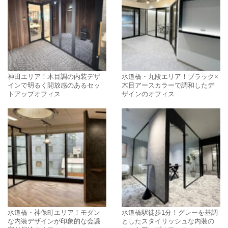
神田エリア！木目調の内装デザ
水道橋・九段エリア！ブラック×
インで明るく開放感のあるセッ
木目アースカラーで調和したデ
トアップオフィス
ザインのオフィス
水道橋・神保町エリア！モダン
水道橋駅徒歩1分！グレーを基調
な内装デザインが印象的な会議
としたスタイリッシュな内装の