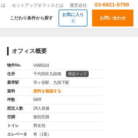
03-6821-5799
とは
セットアップオフィスとは
運営会社
お気に入り
こだわり条件から探す
お問い合わせ
0
オフィス概要
物件No.
V695024
住所
千代田区九段南
周辺マップ
最寄駅
市ヶ谷駅、九段下駅
賃料
賃料を確認する
坪数
58坪
想定人数
28人前後
空調
個別空調
トイレ
男女別
エレベータ
有（1基）