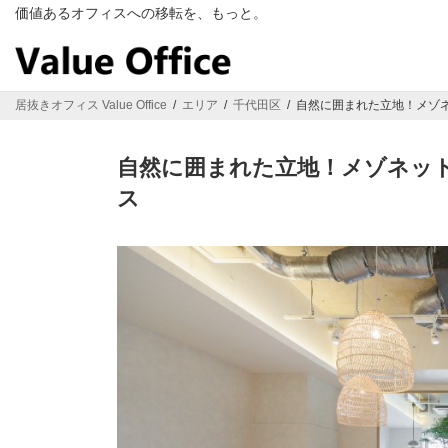
コ
ナ
価値あるオフィスへの移転を、もっと。
ン
ビ
テ
ゲ
ン
ー
ツ
シ
居抜きオフィス Value Office
エリア
千代田区
自然に囲まれた立地！メゾ
へ
ョ
ス
ン
キ
に
自然に囲まれた立地！メゾネッ
ッ
移
ス
プ
動