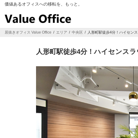
コ
ナ
価値あるオフィスへの移転を、もっと。
ン
ビ
テ
ゲ
ン
ー
ツ
シ
居抜きオフィス Value Office
エリア
中央区
人形町駅徒歩4分！ハイセン
へ
ョ
ス
ン
キ
に
人形町駅徒歩4分！ハイセンス
ッ
移
プ
動