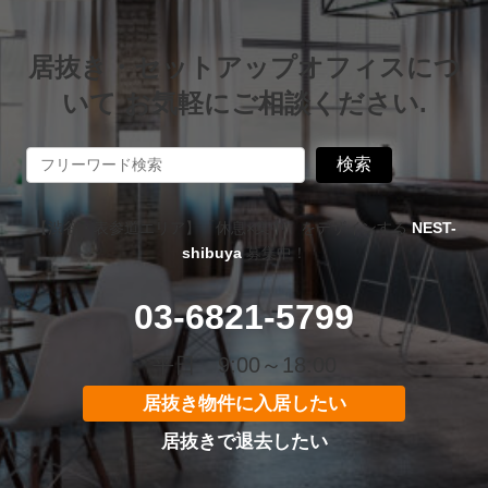
居抜き・セットアップオフィスにつ
いて お気軽にご相談ください.
検索
【渋谷・表参道エリア】「休息×集中」をデザインする
NEST-
shibuya
募集中！
03-6821-5799
平日 9:00～18:00
居抜き物件に入居したい
居抜きで退去したい