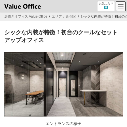
コ
ナ
お気に入り
ン
ビ
0
テ
ゲ
居抜きオフィス Value Office
エリア
新宿区
シックな内装が特徴！初台の
ン
ー
ツ
シ
へ
ョ
シックな内装が特徴！初台のクールなセット
ス
ン
キ
に
アップオフィス
ッ
移
プ
動
エントランスの様子