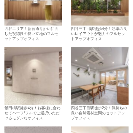
四谷エリア！新宿通り沿いに面
四谷三丁目駅徒歩4分！効率の良
した視認性の良い立地のフルセ
いレイアウトが魅力のフルセッ
ットアップオフィス
トアップオフィス
飯田橋駅徒歩4分！お客様に合わ
四谷三丁目駅徒歩2分！気持ちの
せてハーフ/フルでご選択いただ
良い自然素材空間のセットアッ
けるモダンなオフィス
プオフィス