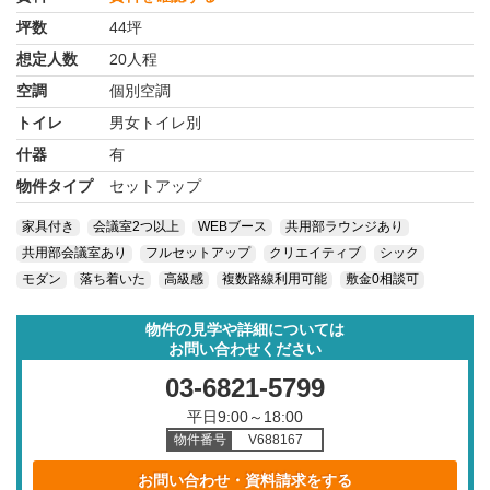
坪数
44坪
想定人数
20人程
空調
個別空調
トイレ
男女トイレ別
什器
有
物件タイプ
セットアップ
家具付き
会議室2つ以上
WEBブース
共用部ラウンジあり
共用部会議室あり
フルセットアップ
クリエイティブ
シック
モダン
落ち着いた
高級感
複数路線利用可能
敷金0相談可
物件の見学や詳細については
お問い合わせください
03-6821-5799
平日9:00～18:00
物件番号
V688167
お問い合わせ・資料請求をする