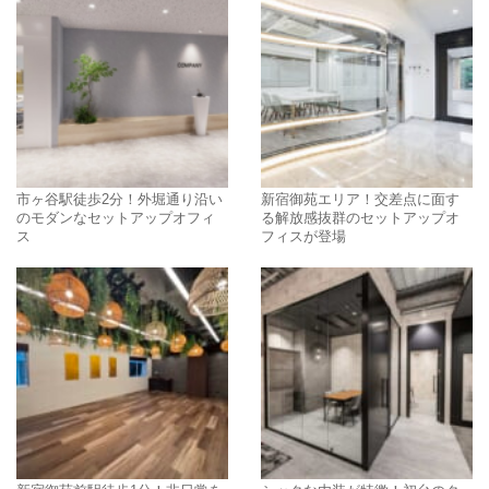
市ヶ谷駅徒歩2分！外堀通り沿い
新宿御苑エリア！交差点に面す
のモダンなセットアップオフィ
る解放感抜群のセットアップオ
ス
フィスが登場