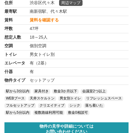
住所
渋谷区代々木
周辺マップ
最寄駅
南新宿駅、代々木駅
賃料
賃料を確認する
坪数
47坪
想定人数
18～25人
空調
個別空調
トイレ
男女トイレ別
エレベータ
有（2基）
什器
有
物件タイプ
セットアップ
駅から3分以内
家具付き
敷金3か月以下
会議室2つ以上
WEBブース
天井スケルトン
男女別トイレ
リフレッシュスペース
フルセットアップ
クリエイティブ
シック
落ち着いた
駅から5分以内
複数路線利用可能
敷金0相談可
物件の見学や詳細については
お問い合わせください