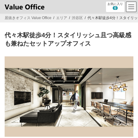
コ
ナ
お気に入り
ン
ビ
0
テ
ゲ
居抜きオフィス Value Office
エリア
渋谷区
代々木駅徒歩4分！スタイリ
ン
ー
ツ
シ
へ
ョ
代々木駅徒歩4分！スタイリッシュ且つ高級感
ス
ン
キ
に
も兼ねたセットアップオフィス
ッ
移
プ
動