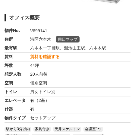
オフィス概要
物件No.
V699141
住所
港区六本木
周辺マップ
最寄駅
六本木一丁目駅、溜池山王駅、六本木駅
賃料
賃料を確認する
坪数
44坪
想定人数
20人前後
空調
個別空調
トイレ
男女トイレ別
エレベータ
有（2基）
什器
有
物件タイプ
セットアップ
駅から3分以内
家具付き
天井スケルトン
会議室1つ