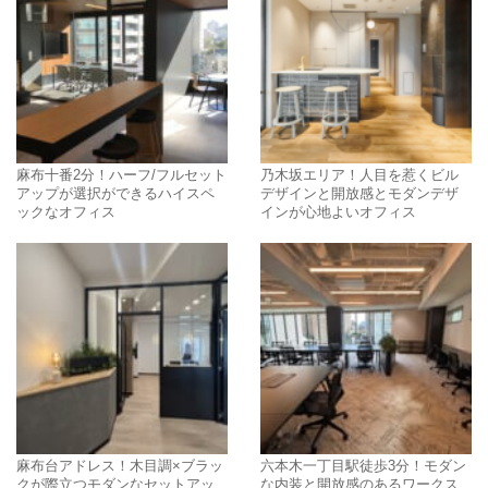
麻布十番2分！ハーフ/フルセット
乃木坂エリア！人目を惹くビル
アップが選択ができるハイスペ
デザインと開放感とモダンデザ
ックなオフィス
インが心地よいオフィス
麻布台アドレス！木目調×ブラッ
六本木一丁目駅徒歩3分！モダン
クが際立つモダンなセットアッ
な内装と開放感のあるワークス