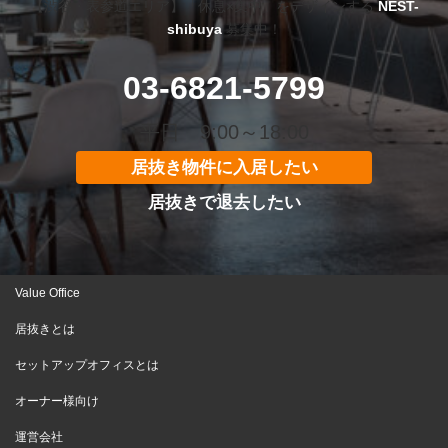
【渋谷・表参道エリア】「休息×集中」をデザインする
NEST-
shibuya
募集中！
03-6821-5799
平日 9:00～18:00
居抜き物件に入居したい
居抜きで退去したい
Value Office
居抜きとは
セットアップオフィスとは
オーナー様向け
運営会社