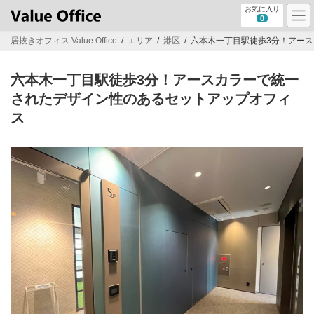
コ
ナ
お気に入り
ン
ビ
0
テ
ゲ
居抜きオフィス Value Office
エリア
港区
六本木一丁目駅徒歩3分！アー
ン
ー
ツ
シ
へ
ョ
六本木一丁目駅徒歩3分！アースカラーで統一
ス
ン
キ
に
されたデザイン性のあるセットアップオフィ
ッ
移
ス
プ
動