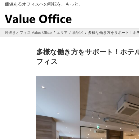
コ
ナ
価値あるオフィスへの移転を、もっと。
ン
ビ
テ
ゲ
ン
ー
ツ
シ
居抜きオフィス Value Office
エリア
新宿区
多様な働き方をサポート！ホ
へ
ョ
ス
ン
キ
に
多様な働き方をサポート！ホテ
ッ
移
フィス
プ
動