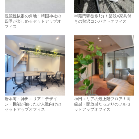
視認性抜群の角地！靖国神社の
半蔵門駅徒歩1分！築浅×家具付
四季が楽しめるセットアップオ
きの贅沢コンパクトオフィス
フィス
岩本町・神田エリア！デザイ
神田エリアの最上階フロア！高
ン・機能が揃った少人数向けの
級感・開放感たっぷりのフルセ
セットアップオフィス
ットアップオフィス