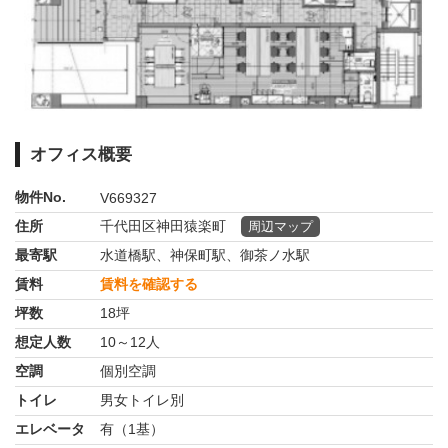
オフィス概要
物件No.
V669327
住所
千代田区神田猿楽町
周辺マップ
最寄駅
水道橋駅、神保町駅、御茶ノ水駅
賃料
賃料を確認する
坪数
18坪
想定人数
10～12人
空調
個別空調
トイレ
男女トイレ別
エレベータ
有（1基）