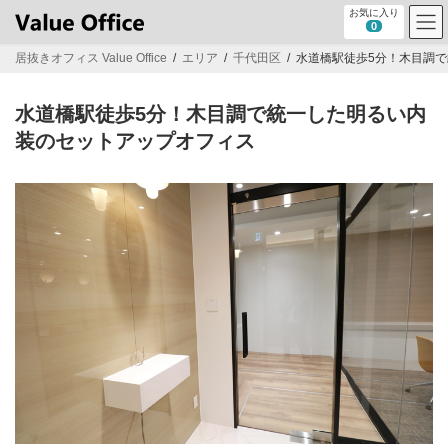
コ
ナ
お気に入り
ン
ビ
0
テ
ゲ
居抜きオフィス Value Office
エリア
千代田区
水道橋駅徒歩5分！木目調
ン
ー
ツ
シ
へ
ョ
水道橋駅徒歩5分！木目調で統一した明るい内
ス
ン
キ
に
装のセットアップオフィス
ッ
移
プ
動