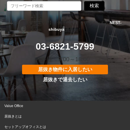
検索
【渋谷・表参道エリア】「休息×集中」をデザインする
NEST-
shibuya
募集中！
03-6821-5799
平日 9:00～18:00
居抜き物件に入居したい
居抜きで退去したい
Value Office
居抜きとは
セットアップオフィスとは