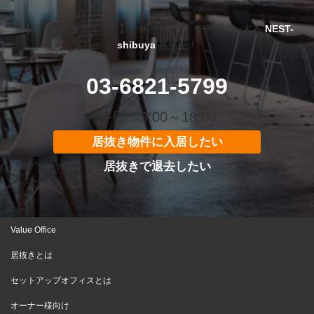
【渋谷・表参道エリア】「休息×集中」をデザインする
NEST-
shibuya
募集中！
03-6821-5799
平日 9:00～18:00
居抜き物件に入居したい
居抜きで退去したい
Value Office
居抜きとは
セットアップオフィスとは
オーナー様向け