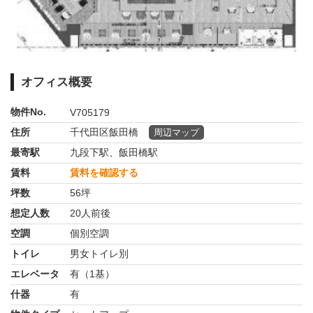
オフィス概要
物件No.
V705179
住所
千代田区飯田橋
周辺マップ
最寄駅
九段下駅、飯田橋駅
賃料
賃料を確認する
坪数
56坪
想定人数
20人前後
空調
個別空調
トイレ
男女トイレ別
エレベータ
有（1基）
什器
有