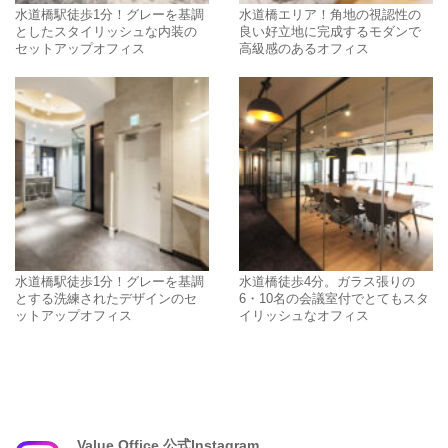
水道橋駅徒歩1分！グレーを基調
水道橋エリア！角地の視認性の
としたスタイリッシュな内装の
良い好立地に完成するモダンで
セットアップオフィス
高級感のあるオフィス
水道橋駅徒歩1分！グレーを基調
水道橋徒歩4分。ガラス張りの
とする洗練されたデザインのセ
6・10名の会議室付でとてもスタ
ットアップオフィス
イリッシュなオフィス
Value Office 公式Instagram