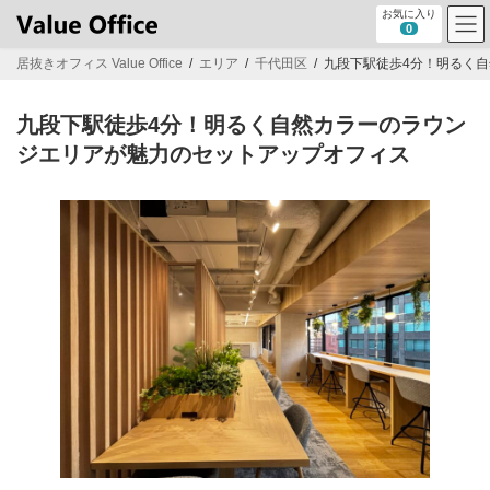
コ
ナ
お気に入り
ン
ビ
0
テ
ゲ
居抜きオフィス Value Office
エリア
千代田区
九段下駅徒歩4分！明るく
ン
ー
ツ
シ
へ
ョ
九段下駅徒歩4分！明るく自然カラーのラウン
ス
ン
キ
に
ジエリアが魅力のセットアップオフィス
ッ
移
プ
動