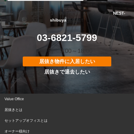
【渋谷・表参道エリア】「休息×集中」をデザインする
NEST-
shibuya
募集中！
03-6821-5799
平日 9:00～18:00
居抜き物件に入居したい
居抜きで退去したい
Value Office
居抜きとは
セットアップオフィスとは
オーナー様向け