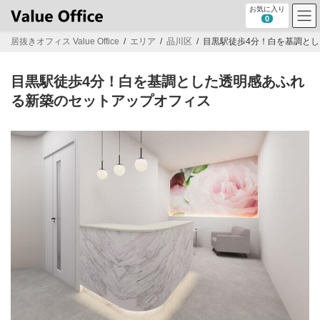
コ
ナ
お気に入り
ン
ビ
0
テ
ゲ
居抜きオフィス Value Office
エリア
品川区
目黒駅徒歩4分！白を基調と
ン
ー
ツ
シ
へ
ョ
目黒駅徒歩4分！白を基調とした透明感あふれ
ス
ン
キ
に
る新築のセットアップオフィス
ッ
移
プ
動