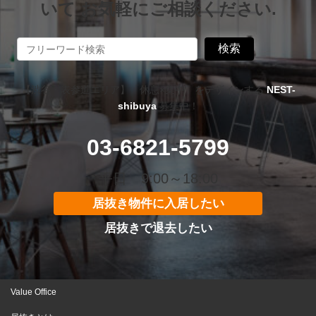
いて お気軽にご相談ください.
検索
【渋谷・表参道エリア】「休息×集中」をデザインする
NEST-
shibuya
募集中！
03-6821-5799
平日 9:00～18:00
居抜き物件に入居したい
居抜きで退去したい
Value Office