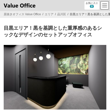
コ
ナ
お気に入り
ン
ビ
0
テ
ゲ
居抜きオフィス Value Office
エリア
品川区
目黒エリア！黒を基調とした
ン
ー
ツ
シ
へ
ョ
目黒エリア！黒を基調とした重厚感のあるシ
ス
ン
キ
に
ックなデザインのセットアップオフィス
ッ
移
プ
動