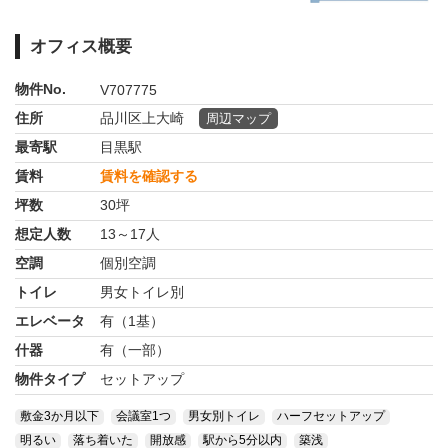
オフィス概要
物件No.
V707775
住所
品川区上大崎
周辺マップ
最寄駅
目黒駅
賃料
賃料を確認する
坪数
30坪
想定人数
13～17人
空調
個別空調
トイレ
男女トイレ別
エレベータ
有（1基）
什器
有（一部）
物件タイプ
セットアップ
敷金3か月以下
会議室1つ
男女別トイレ
ハーフセットアップ
明るい
落ち着いた
開放感
駅から5分以内
築浅