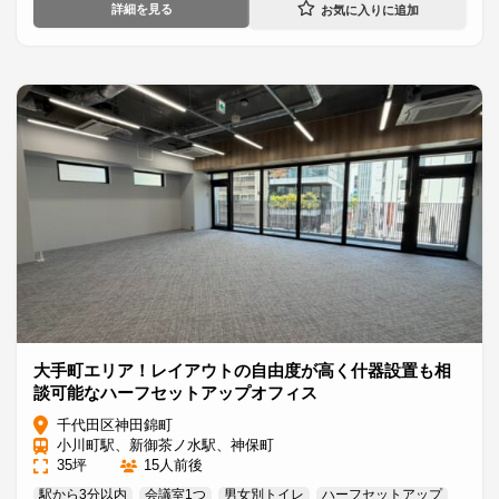
詳細を見る
大手町エリア！レイアウトの自由度が高く什器設置も相
談可能なハーフセットアップオフィス
千代田区神田錦町
小川町駅、新御茶ノ水駅、神保町
35坪
15人前後
駅から3分以内
会議室1つ
男女別トイレ
ハーフセットアップ