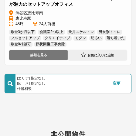
が魅力のセットアップオフィス
渋谷区恵比寿南
恵比寿駅
45坪
24人前後
敷金3か月以下
会議室2つ以上
天井スケルトン
男女別トイレ
フルセットアップ
クリエイティブ
モダン
明るい
落ち着いた
敷金0相談可
原状回復工事免除
詳細を見る
[エリア] 指定なし
[広 さ] 指定なし
変更
什器相談
非公開物件