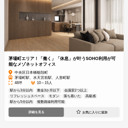
茅場町エリア！「働く」「休息」が叶うSOHO利用が可
能なメゾネットオフィス
中央区日本橋蛎殻町
茅場町駅、水天宮前駅、人形町駅
48坪
10～15人
駅から3分以内
敷金3か月以下
会議室2つ以上
リフレッシュスペース
モダン
落ち着いた
高級感
駅から5分以内
複数路線利用可能
詳細を見る