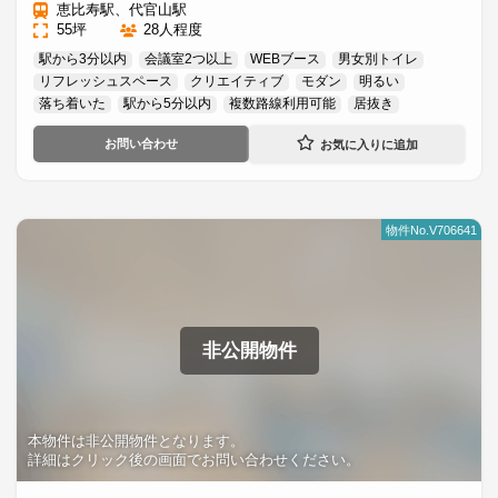
恵比寿駅、代官山駅
55坪
28人程度
駅から3分以内
会議室2つ以上
WEBブース
男女別トイレ
リフレッシュスペース
クリエイティブ
モダン
明るい
落ち着いた
駅から5分以内
複数路線利用可能
居抜き
お問い合わせ
物件No.V706641
非公開物件
本物件は非公開物件となります。
詳細はクリック後の画面でお問い合わせください。