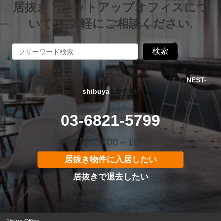
居抜き・セットアップオフィスにつ
いて お気軽にご相談ください.
検索
【渋谷・表参道エリア】「休息×集中」をデザインする
NEST-
shibuya
募集中！
03-6821-5799
平日 9:00～18:00
居抜き物件に入居したい
居抜きで退去したい