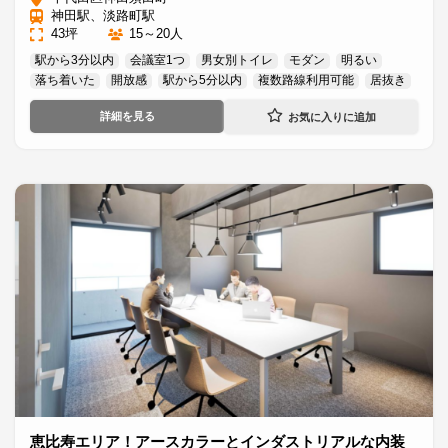
神田駅、淡路町駅
43坪
15～20人
駅から3分以内
会議室1つ
男女別トイレ
モダン
明るい
落ち着いた
開放感
駅から5分以内
複数路線利用可能
居抜き
詳細を見る
恵比寿エリア！アースカラーとインダストリアルな内装