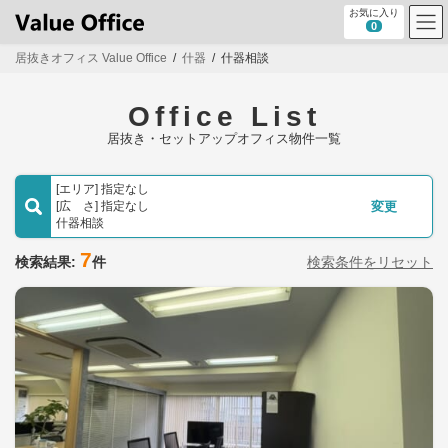
コ
ナ
お気に入り
ン
ビ
0
テ
ゲ
居抜きオフィス Value Office
什器
什器相談
ン
ー
ツ
シ
へ
ョ
Office List
ス
ン
キ
に
居抜き・セットアップオフィス物件一覧
ッ
移
プ
動
[エリア] 指定なし
[広 さ] 指定なし
変更
什器相談
7
検索結果:
件
検索条件をリセット