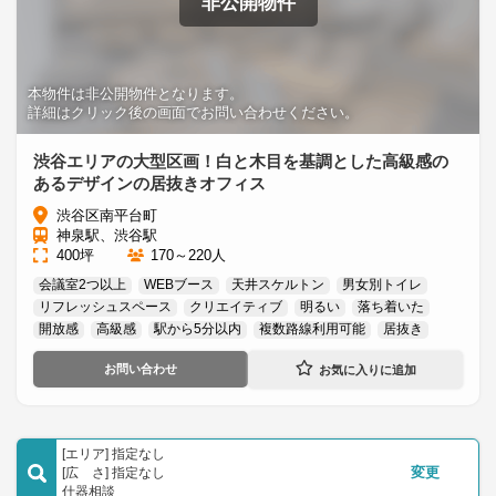
非公開物件
本物件は非公開物件となります。
詳細はクリック後の画面でお問い合わせください。
渋谷エリアの大型区画！白と木目を基調とした高級感の
あるデザインの居抜きオフィス
渋谷区南平台町
神泉駅、渋谷駅
400坪
170～220人
会議室2つ以上
WEBブース
天井スケルトン
男女別トイレ
リフレッシュスペース
クリエイティブ
明るい
落ち着いた
開放感
高級感
駅から5分以内
複数路線利用可能
居抜き
お問い合わせ
[エリア] 指定なし
[広 さ] 指定なし
変更
什器相談