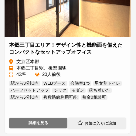
本郷三丁目エリア！デザイン性と機能面を備えた
コンパクトなセットアップオフィス
文京区本郷
本郷三丁目駅、後楽園駅
42坪
20人前後
駅から3分以内
WEBブース
会議室1つ
男女別トイレ
ハーフセットアップ
シック
モダン
落ち着いた
駅から5分以内
複数路線利用可能
敷金0相談可
詳細を見る