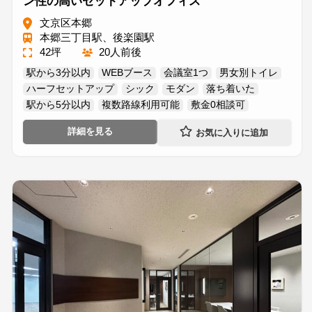
ン性の高いセットアップオフィス
文京区本郷
本郷三丁目駅、後楽園駅
42坪
20人前後
駅から3分以内
WEBブース
会議室1つ
男女別トイレ
ハーフセットアップ
シック
モダン
落ち着いた
駅から5分以内
複数路線利用可能
敷金0相談可
詳細を見る