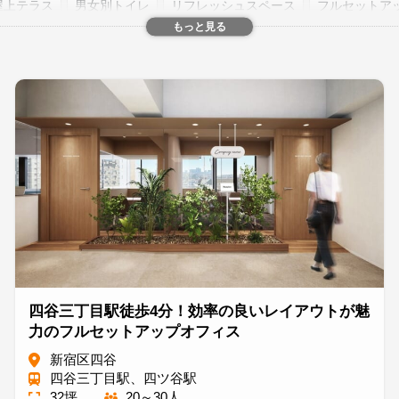
屋上テラス
男女別トイレ
リフレッシュスペース
フルセットア
もっと見る
個性的
明るい
落ち着いた
開放感
高級感
駅から5分以内
0円以下
居抜き
築浅
四谷三丁目駅徒歩4分！効率の良いレイアウトが魅
力のフルセットアップオフィス
新宿区四谷
四谷三丁目駅、四ツ谷駅
32坪
20～30人