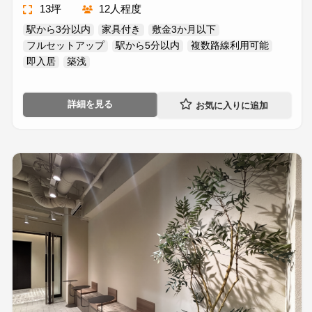
13坪
12人程度
駅から3分以内
家具付き
敷金3か月以下
フルセットアップ
駅から5分以内
複数路線利用可能
即入居
築浅
詳細を見る