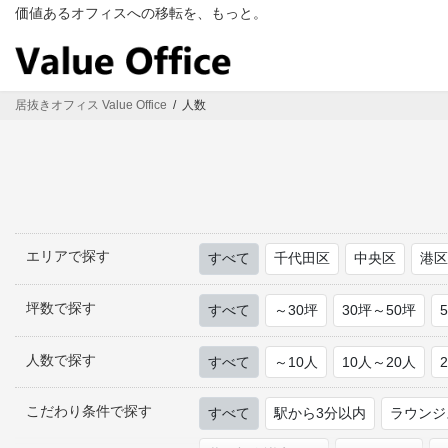
コ
ナ
価値あるオフィスへの移転を、もっと。
ン
ビ
テ
ゲ
ン
ー
ツ
シ
居抜きオフィス Value Office
人数
へ
ョ
ス
ン
キ
に
ッ
移
プ
動
エリアで探す
すべて
千代田区
中央区
港
坪数で探す
すべて
～30坪
30坪～50坪
人数で探す
すべて
～10人
10人～20人
こだわり条件で探す
すべて
駅から3分以内
ラウンジ