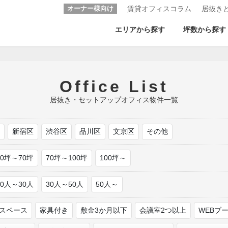
オーナー様向け
賃貸オフィスコラム
居抜き
エリアから探す
坪数から探す
Office List
居抜き・セットアップオフィス物件一覧
区
新宿区
渋谷区
品川区
文京区
その他
50坪～70坪
70坪～100坪
100坪～
20人～30人
30人～50人
50人～
スペース
家具付き
敷金3か月以下
会議室2つ以上
WEBブ