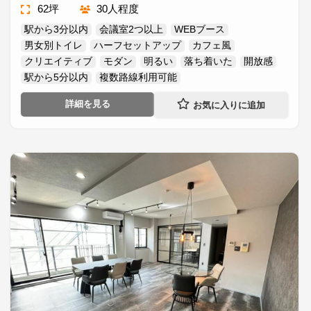
62坪
30人程度
駅から3分以内
会議室2つ以上
WEBブース
男女別トイレ
ハーフセットアップ
カフェ風
クリエイティブ
モダン
明るい
落ち着いた
開放感
駅から5分以内
複数路線利用可能
詳細を見る