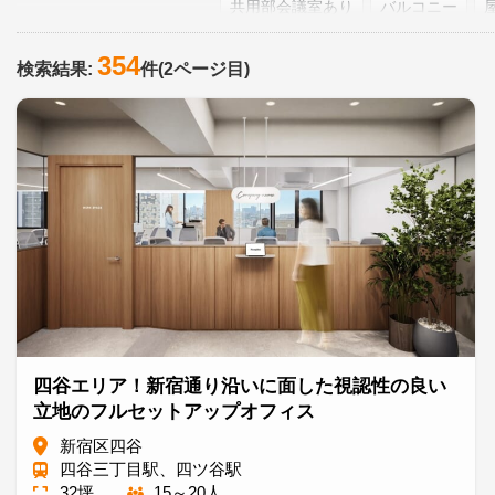
共用部会議室あり
バルコニー
シック
ビンテージ
モダン
354
検索結果:
件(2ページ目)
原状回復工事免除
坪単価＠25,00
四谷エリア！新宿通り沿いに面した視認性の良い
立地のフルセットアップオフィス
新宿区四谷
四谷三丁目駅、四ツ谷駅
32坪
15～20人