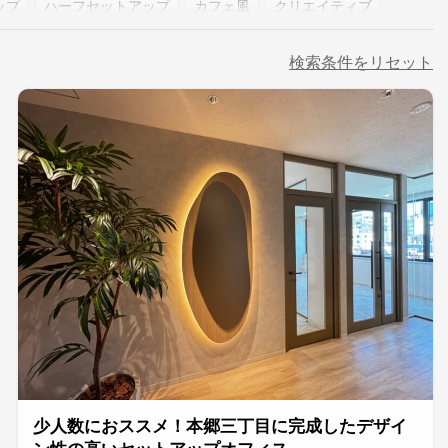
ップ
ハーフセットアップ
カフェ風
クリエイティブ
複数路線利用可能
即入居
敷金0相談可
検索条件をリセット
少人数におススメ！本郷三丁目に完成したデザイ