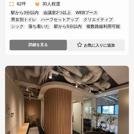
62坪
30人程度
駅から3分以内
会議室2つ以上
WEBブース
男女別トイレ
ハーフセットアップ
クリエイティブ
シック
落ち着いた
駅から5分以内
複数路線利用可能
詳細を見る