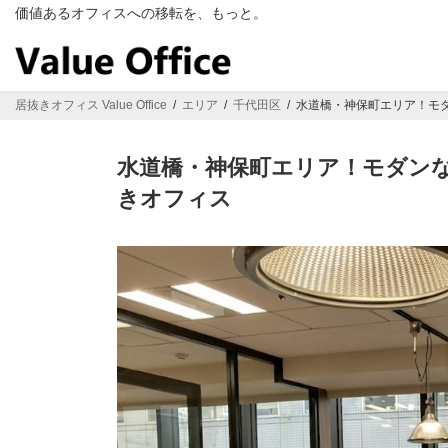
コ
ナ
価値あるオフィスへの移転を、もっと。
ン
ビ
テ
ゲ
ン
ー
ツ
シ
居抜きオフィス Value Office
エリア
千代田区
水道橋・神保町エリア！モ
へ
ョ
ス
ン
キ
に
水道橋・神保町エリア！モダン
ッ
移
きオフィス
プ
動