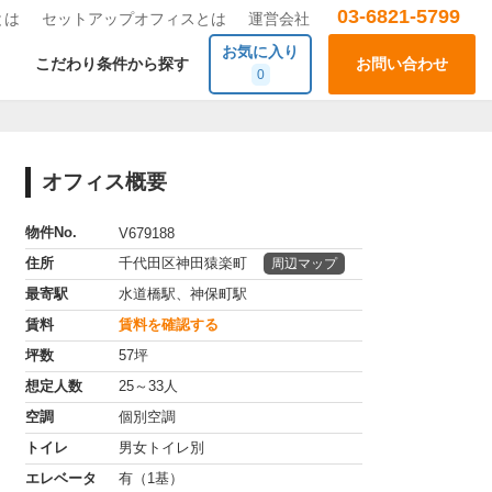
03-6821-5799
とは
セットアップオフィスとは
運営会社
お気に入り
こだわり条件から探す
お問い合わせ
0
オフィス概要
物件No.
V679188
住所
千代田区神田猿楽町
周辺マップ
最寄駅
水道橋駅、神保町駅
賃料
賃料を確認する
坪数
57坪
想定人数
25～33人
空調
個別空調
トイレ
男女トイレ別
エレベータ
有（1基）