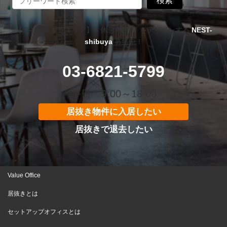
検索
【渋谷・表参道エリア】「休息×集中」をデザインする
NEST-
shibuya
募集中！
03-6821-5799
平日 9:00～18:00
居抜き物件に入居したい
居抜きで退去したい
Value Office
居抜きとは
セットアップオフィスとは