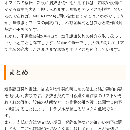
オフィスの移転・新設に居抜き物件を活用すれば、内装や設備に
かかる費用を大きく抑えられます。居抜きオフィスを検討してい
るのであれば、Value Officeに問い合わせてみてはいかがでしょう
か。居抜きオフィスの契約には、不動産契約とは異なる造作譲渡
契約が不可欠です。
しかし、不動産会社の中には、造作譲渡契約の仲介を取り扱って
いないところも存在します。Value Officeでは、人気の高いエリア
で内装の充実したさまざまな居抜きオフィスを紹介しています。
まとめ
造作譲渡契約書は、居抜き物件契約時に前の借主と結ぶ契約内容
を明記した書類です。居抜き契約で引き継ぐ造作物のリストやそ
れぞれの価格、設備の状態など、造作物の引き渡しに関する内容
を明記することにより、トラブルが起こるリスクを低減できま
す。
また、支払い方法や支払い期日、解約条件などの細かい内容に関
しても、口頭の確認だけでなく文書に残しておくことが大切で