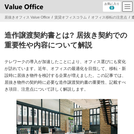
コ
ナ
お気に入り
ン
ビ
0
テ
ゲ
居抜きオフィス Value Office
賃貸オフィスコラム
オフィス移転の注意点
ン
ー
ツ
シ
へ
ョ
造作譲渡契約書とは? 居抜き契約での
ス
ン
キ
に
重要性や内容について解説
ッ
移
プ
動
テレワークの導入が加速したことにより、オフィス選びにも変化
が訪れています。近年、オフィスの最適化を目指して、移転・新
設時に居抜き物件を検討する企業が増えました。この記事では、
居抜き物件の契約時に必要な造作譲渡契約書の重要性、記載すべ
き項目、注意点について詳しく解説します。