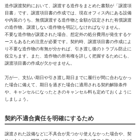
造作譲渡契約において、譲渡する造作をまとめた書類が「譲渡項
目書」です。譲渡項目書の作成では、現在オフィス内にある設備
や内装のうち、無償譲渡する造作物と金額が設定された有償譲渡
の造作物、譲渡しない造作物を明記しなければなりません。
不要な造作物が譲渡された場合、想定外の処分費用が発生するケ
ースもあるため注意が必要です。契約時、譲渡項目書の作成によ
り不要な造作物の有無が分かれば、引き渡し後のトラブル防止に
役立ちます。また、造作物の所有権を詳しく把握するためにも、
譲渡項目書の作成が欠かせません。
万が一、支払い期日や引き渡し期日までに履行が間に合わなかっ
た場合に備えて、期日を過ぎた場合に適用される契約解除条件
や、キャンセルになったときのキャンセル料も定めておくように
しましょう。
契約不適合責任を明確にするため
譲渡された設備などに不具合が見つかり使えなかった場合や、契